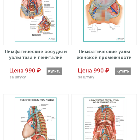
Лимфатические сосуды и
Лимфатические узлы
узлы таза и гениталий
женской промежности
мужчины плакат
плакат глянцевый А1+/А2+
глянцевый А1+/А2+
Цена 990 ₽
Цена 990 ₽
Купить
Купить
за штуку
за штуку