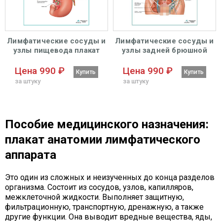
Лимфатические сосуды и
Лимфатические сосуды и
узлы пищевода плакат
узлы задней брюшной
глянцевый А1+/А2+
стенки плакат глянцевый
А1+/А2+
Цена 990 ₽
Цена 990 ₽
Купить
Купить
за штуку
за штуку
Пособие медицинского назначения:
плакат анатомии лимфатического
аппарата
Это один из сложных и неизученных до конца разделов
организма. Состоит из сосудов, узлов, капилляров,
межклеточной жидкости. Выполняет защитную,
фильтрационную, транспортную, дренажную, а также
другие функции. Она выводит вредные вещества, яды,