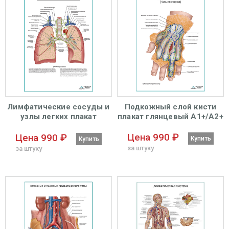
Лимфатические сосуды и
Подкожный слой кисти
узлы легких плакат
плакат глянцевый А1+/А2+
глянцевый А1+/А2+
Цена 990 ₽
Цена 990 ₽
Купить
Купить
за штуку
за штуку