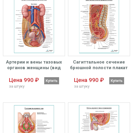
Артерии и вены тазовых
Сагиттальное сечение
органов женщины (вид
брюшной полости плакат
спереди) плакат
глянцевый А1+/А2+
глянцевый А1+/А2+
Цена 990 ₽
Цена 990 ₽
Купить
Купить
за штуку
за штуку