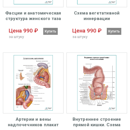
Фасции и анатомическая
Схема вегетативной
структура женского таза
иннервации
плакат глянцевый А1+/А2+
надпочечников плакат
глянцевый А1+/А2+
Цена 990 ₽
Цена 990 ₽
Купить
Купить
за штуку
за штуку
Артерии и вены
Внутреннее строение
надпочечников плакат
прямой кишки. Схема