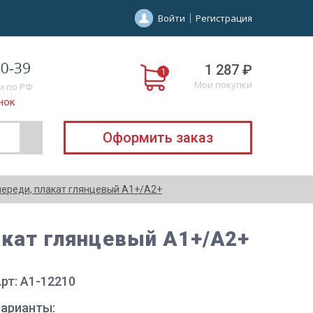
Войти
Регистрация
1 287 ₽
Мои покупки
и по РФ
нок
Оформить заказ
спереди, плакат глянцевый А1+/А2+
акат глянцевый А1+/А2+
рт: A1-12210
Варианты: