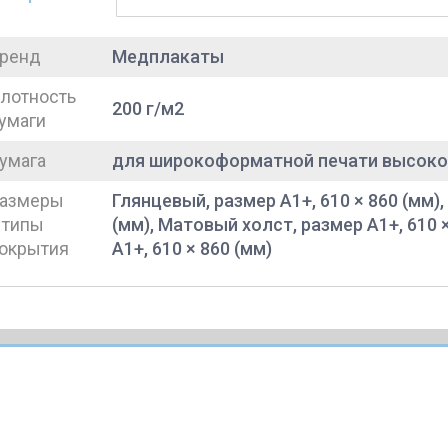
ренд
Медплакаты
лотность
200 г/м2
умаги
умага
для широкоформатной печати высоко
азмеры
Глянцевый, размер A1+, 610 × 860 (мм),
 типы
(мм), Матовый холст, размер A1+, 610 
окрытия
A1+, 610 × 860 (мм)