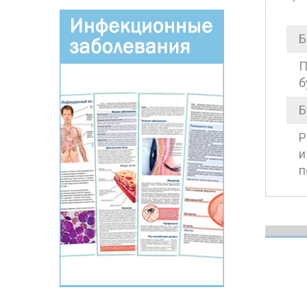
Б
П
б
Б
Р
и
п