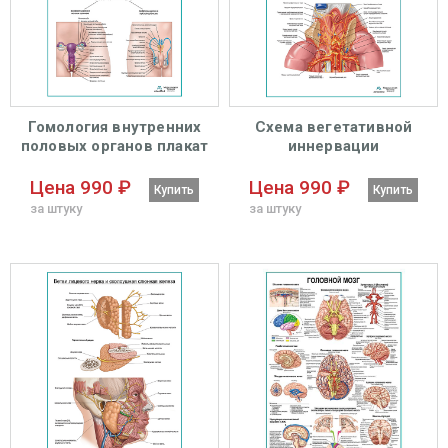
Гомология внутренних
Схема вегетативной
половых органов плакат
иннервации
глянцевый А1+/А2+
надпочечников плакат
глянцевый А1+/А2+
Цена 990 ₽
Цена 990 ₽
Купить
Купить
за штуку
за штуку