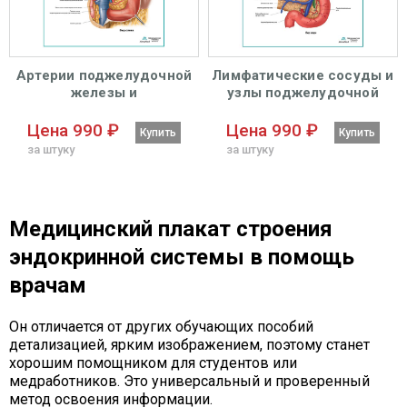
Артерии поджелудочной
Лимфатические сосуды и
железы и
узлы поджелудочной
двенадцатиперстной
железы плакат глянцевый
кишки плакат глянцевый
А1+/А2+
Цена 990 ₽
Цена 990 ₽
Купить
Купить
А1+/А2+
за штуку
за штуку
Медицинский плакат строения
эндокринной системы в помощь
врачам
Он отличается от других обучающих пособий
детализацией, ярким изображением, поэтому станет
хорошим помощником для студентов или
медработников. Это универсальный и проверенный
метод освоения информации.