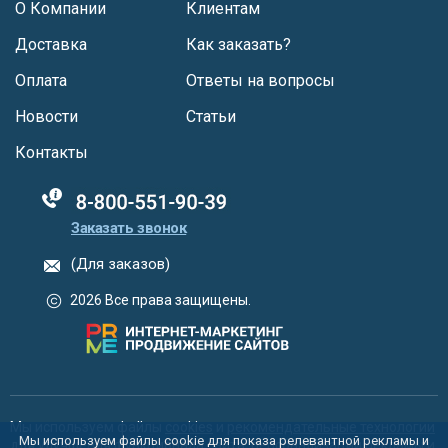
О Компании
Клиентам
Доставка
Как заказать?
Оплата
Ответы на вопросы
Новости
Статьи
Контакты
88005555550
Заказать звонок
(Для заказов)
2026 Все права защищены.
Мы используем файлы
cookies
и
рекомендательные технологии
Мы используем файлы cookie для показа релевантной рекламы и
для улучшения функционала сайта, персонализации рекламы и