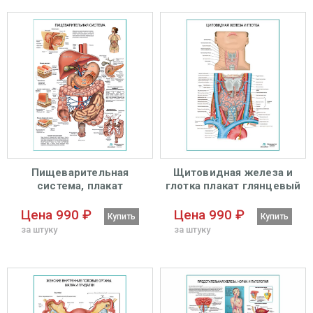
Пищеварительная
Щитовидная железа и
система, плакат
глотка плакат глянцевый
глянцевый А1+/А2+
А1+/А2+
Цена 990 ₽
Цена 990 ₽
Купить
Купить
за штуку
за штуку