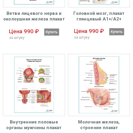
Ветви лицевого нерва и
Головной мозг, плакат
околоушная железа плакат
глянцевый А1+/А2+
глянцевый А1+/А2+
Цена 990 ₽
Цена 990 ₽
Купить
Купить
за штуку
за штуку
Внутренние половые
Молочная железа,
органы мужчины плакат
строение плакат