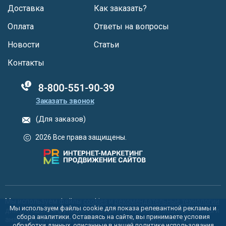
Доставка
Как заказать?
Оплата
Ответы на вопросы
Новости
Статьи
Контакты
88005555550
Заказать звонок
(Для заказов)
2026 Все права защищены.
Мы используем файлы
cookies
и
рекомендательные технологии
Мы используем файлы cookie для показа релевантной рекламы и
для улучшения функционала сайта, персонализации рекламы и
сбора аналитики. Оставаясь на сайте, вы принимаете условия
анализа статистики посещаемости. Используя сайт, вы
обработки данных, описанные в нашей политике использования