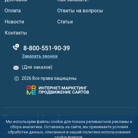
Оплата
Ответы на вопросы
Новости
Статьи
Контакты
88005555550
Заказать звонок
(Для заказов)
2026 Все права защищены.
Мы используем файлы
cookies
и
рекомендательные технологии
Мы используем файлы cookie для показа релевантной рекламы и
для улучшения функционала сайта, персонализации рекламы и
сбора аналитики. Оставаясь на сайте, вы принимаете условия
анализа статистики посещаемости. Используя сайт, вы
обработки данных, описанные в нашей политике использования
соглашаетесь на обработку ваших персональных данных в
cookie
файлов.