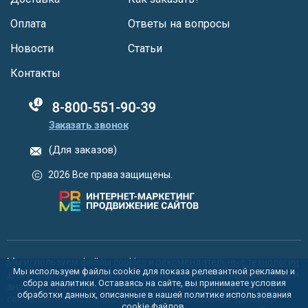
Оплата
Ответы на вопросы
Новости
Статьи
Контакты
88005555550
Заказать звонок
(Для заказов)
2026 Все права защищены.
Мы используем файлы
cookies
и
рекомендательные технологии
Мы используем файлы cookie для показа релевантной рекламы и
для улучшения функционала сайта, персонализации рекламы и
сбора аналитики. Оставаясь на сайте, вы принимаете условия
анализа статистики посещаемости. Используя сайт, вы
обработки данных, описанные в нашей политике использования
соглашаетесь на обработку ваших персональных данных в
cookie
файлов.