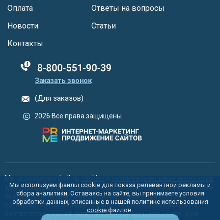
Оплата
Ответы на вопросы
Новости
Статьи
Контакты
88005555550
Заказать звонок
(Для заказов)
2026 Все права защищены.
Мы используем файлы
cookies
и
рекомендательные технологии
Мы используем файлы cookie для показа релевантной рекламы и
для улучшения функционала сайта, персонализации рекламы и
сбора аналитики. Оставаясь на сайте, вы принимаете условия
анализа статистики посещаемости. Используя сайт, вы
обработки данных, описанные в нашей политике использования
соглашаетесь на обработку ваших персональных данных в
cookie
файлов.
соответстви с нашей
политикой конфиденциальности
. Для