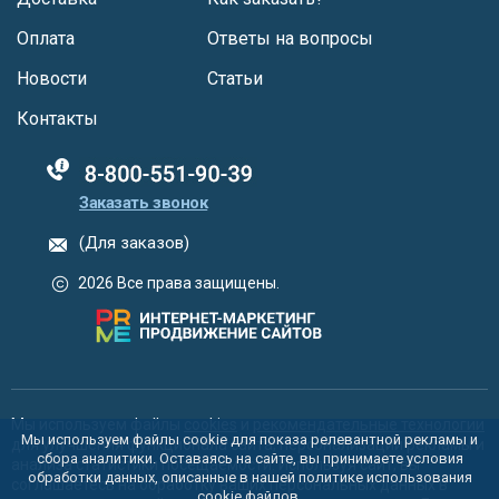
Оплата
Ответы на вопросы
Новости
Статьи
Контакты
88005555550
Заказать звонок
(Для заказов)
2026 Все права защищены.
Мы используем файлы
cookies
и
рекомендательные технологии
Мы используем файлы cookie для показа релевантной рекламы и
для улучшения функционала сайта, персонализации рекламы и
сбора аналитики. Оставаясь на сайте, вы принимаете условия
анализа статистики посещаемости. Используя сайт, вы
обработки данных, описанные в нашей политике использования
соглашаетесь на обработку ваших персональных данных в
cookie
файлов.