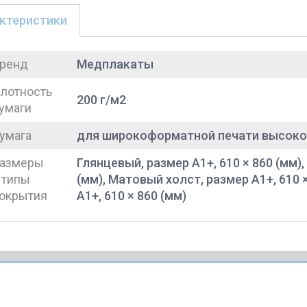
ктеристики
ренд
Медплакаты
лотность
200 г/м2
умаги
умага
для широкоформатной печати высоко
азмеры
Глянцевый, размер A1+, 610 × 860 (мм),
 типы
(мм), Матовый холст, размер A1+, 610 
окрытия
A1+, 610 × 860 (мм)