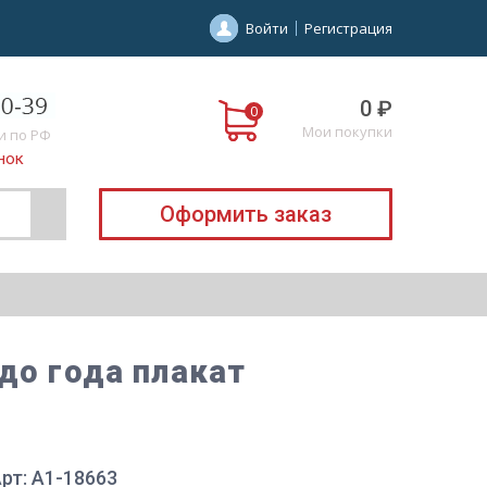
Войти
Регистрация
0 ₽
Мои покупки
и по РФ
нок
Оформить заказ
до года плакат
рт: A1-18663