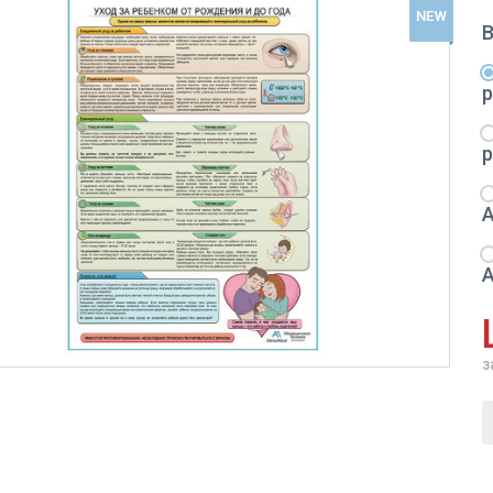
NEW
з