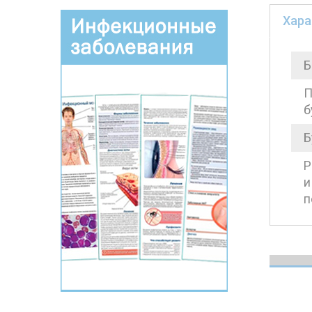
Хара
Б
П
б
Б
Р
и
п