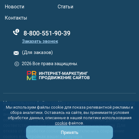
Новости
Статьи
Контакты
88005555550
Заказать звонок
(Для заказов)
2026 Все права защищены.
Мы используем файлы
cookies
и
рекомендательные технологии
Мы используем файлы cookie для показа релевантной рекламы и
для улучшения функционала сайта, персонализации рекламы и
сбора аналитики. Оставаясь на сайте, вы принимаете условия
анализа статистики посещаемости. Используя сайт, вы
обработки данных, описанные в нашей политике использования
соглашаетесь на обработку ваших персональных данных в
cookie
файлов.
соответстви с нашей
политикой конфиденциальности
. Для
отказа от обработки cookies можно отключить сохранение
Принять
cookies в настройках вашего браузера.