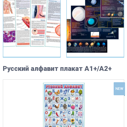
Русский алфавит плакат A1+/A2+
NEW