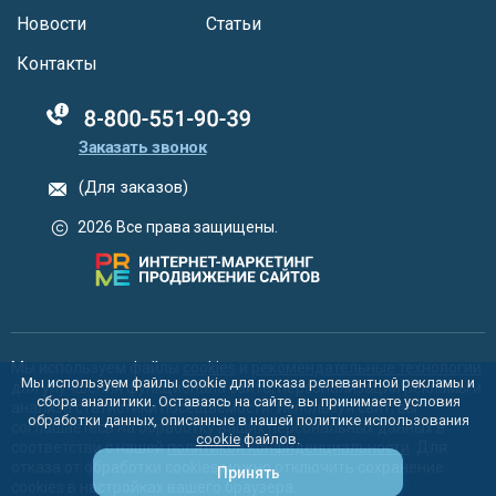
Новости
Статьи
Контакты
88005555550
Заказать звонок
(Для заказов)
2026 Все права защищены.
Мы используем файлы
cookies
и
рекомендательные технологии
Мы используем файлы cookie для показа релевантной рекламы и
для улучшения функционала сайта, персонализации рекламы и
сбора аналитики. Оставаясь на сайте, вы принимаете условия
анализа статистики посещаемости. Используя сайт, вы
обработки данных, описанные в нашей политике использования
соглашаетесь на обработку ваших персональных данных в
cookie
файлов.
соответстви с нашей
политикой конфиденциальности
. Для
отказа от обработки cookies можно отключить сохранение
Принять
cookies в настройках вашего браузера.