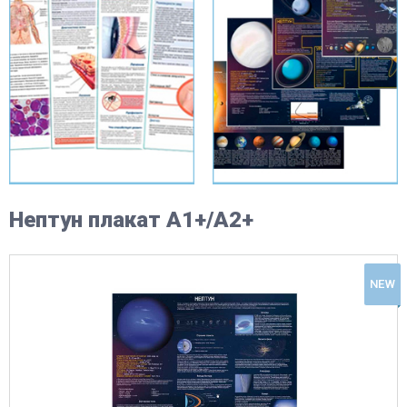
Нептун плакат A1+/A2+
NEW