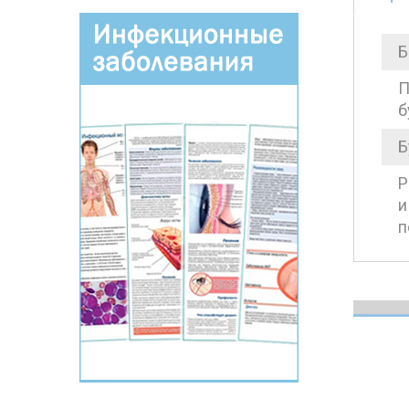
Б
П
б
Б
Р
и
п