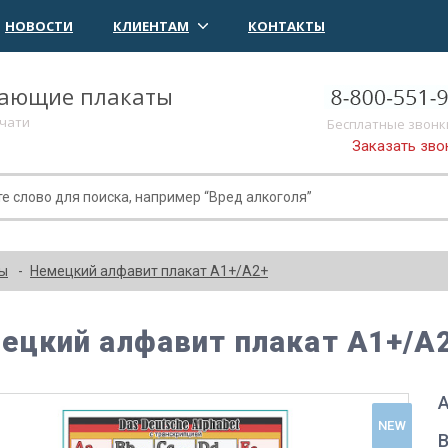
НОВОСТИ
КЛИЕНТАМ
КОНТАКТЫ
чающие плакаты
ечати
Бесплатные звонк
Заказать зво
ты
Немецкий алфавит плакат A1+/A2+
ецкий алфавит плакат A1+/A
А
NEW