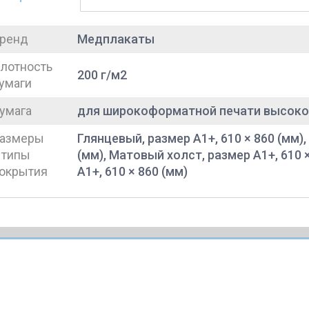
ренд
Медплакаты
лотность
200 г/м2
умаги
умага
для широкоформатной печати высоко
азмеры
Глянцевый, размер A1+, 610 × 860 (мм),
 типы
(мм), Матовый холст, размер A1+, 610 
окрытия
A1+, 610 × 860 (мм)