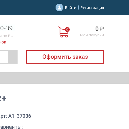
Войти
Регистрация
0 ₽
Мои покупки
и по РФ
нок
Оформить заказ
2+
рт: A1-37036
Варианты: