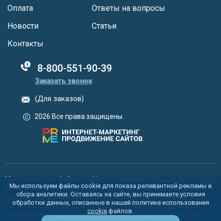
Оплата
Ответы на вопросы
Новости
Статьи
Контакты
88005555550
Заказать звонок
(Для заказов)
2026 Все права защищены.
Мы используем файлы
cookies
и
рекомендательные технологии
Мы используем файлы cookie для показа релевантной рекламы и
для улучшения функционала сайта, персонализации рекламы и
сбора аналитики. Оставаясь на сайте, вы принимаете условия
анализа статистики посещаемости. Используя сайт, вы
обработки данных, описанные в нашей политике использования
соглашаетесь на обработку ваших персональных данных в
cookie
файлов.
соответстви с нашей
политикой конфиденциальности
. Для