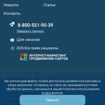
Новости
Статьи
Контакты
88005555550
Заказать звонок
(Для заказов)
2026 Все права защищены.
Мы используем файлы
cookies
и
рекомендательные технологии
Мы используем файлы cookie для показа релевантной рекламы и
для улучшения функционала сайта, персонализации рекламы и
сбора аналитики. Оставаясь на сайте, вы принимаете условия
анализа статистики посещаемости. Используя сайт, вы
обработки данных, описанные в нашей политике использования
соглашаетесь на обработку ваших персональных данных в
cookie
файлов.
соответстви с нашей
политикой конфиденциальности
. Для
отказа от обработки cookies можно отключить сохранение
Принять
cookies в настройках вашего браузера.