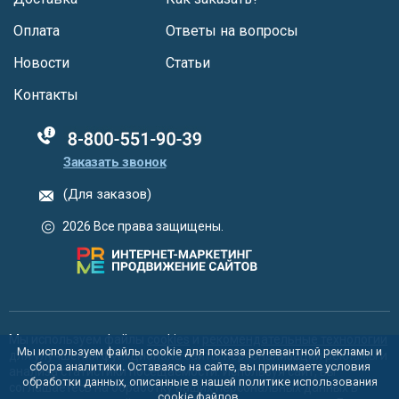
Оплата
Ответы на вопросы
Новости
Статьи
Контакты
88005555550
Заказать звонок
(Для заказов)
2026 Все права защищены.
Мы используем файлы
cookies
и
рекомендательные технологии
Мы используем файлы cookie для показа релевантной рекламы и
для улучшения функционала сайта, персонализации рекламы и
сбора аналитики. Оставаясь на сайте, вы принимаете условия
анализа статистики посещаемости. Используя сайт, вы
обработки данных, описанные в нашей политике использования
соглашаетесь на обработку ваших персональных данных в
cookie
файлов.