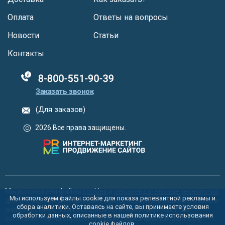
Оплата
Ответы на вопросы
Новости
Статьи
Контакты
88005555550
Заказать звонок
(Для заказов)
2026 Все права защищены.
Мы используем файлы
cookies
и
рекомендательные технологии
Мы используем файлы cookie для показа релевантной рекламы и
для улучшения функционала сайта, персонализации рекламы и
сбора аналитики. Оставаясь на сайте, вы принимаете условия
анализа статистики посещаемости. Используя сайт, вы
обработки данных, описанные в нашей политике использования
соглашаетесь на обработку ваших персональных данных в
cookie
файлов.