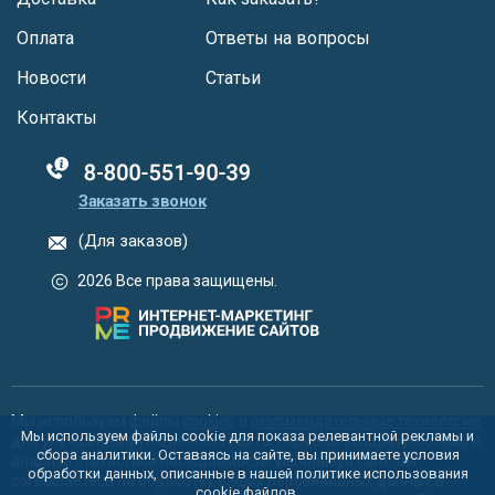
Оплата
Ответы на вопросы
Новости
Статьи
Контакты
88005555550
Заказать звонок
(Для заказов)
2026 Все права защищены.
Мы используем файлы
cookies
и
рекомендательные технологии
Мы используем файлы cookie для показа релевантной рекламы и
для улучшения функционала сайта, персонализации рекламы и
сбора аналитики. Оставаясь на сайте, вы принимаете условия
анализа статистики посещаемости. Используя сайт, вы
обработки данных, описанные в нашей политике использования
соглашаетесь на обработку ваших персональных данных в
cookie
файлов.