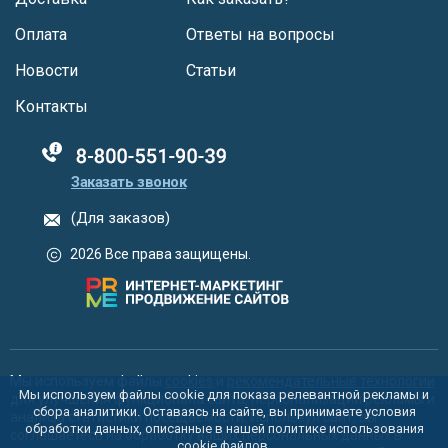
Оплата
Ответы на вопросы
Новости
Статьи
Контакты
88005555550
Заказать звонок
(Для заказов)
2026 Все права защищены.
Мы используем файлы
cookies
и
рекомендательные технологии
Мы используем файлы cookie для показа релевантной рекламы и
для улучшения функционала сайта, персонализации рекламы и
сбора аналитики. Оставаясь на сайте, вы принимаете условия
анализа статистики посещаемости. Используя сайт, вы
обработки данных, описанные в нашей политике использования
соглашаетесь на обработку ваших персональных данных в
cookie
файлов.