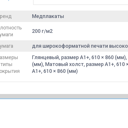
ренд
Медплакаты
лотность
200 г/м2
умаги
умага
для широкоформатной печати высоко
азмеры
Глянцевый, размер A1+, 610 × 860 (мм),
 типы
(мм), Матовый холст, размер A1+, 610 
окрытия
A1+, 610 × 860 (мм)