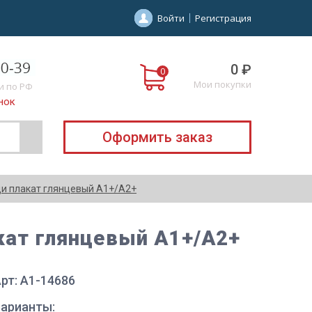
Войти
Регистрация
0 ₽
Мои покупки
и по РФ
нок
Оформить заказ
ди плакат глянцевый А1+/А2+
акат глянцевый А1+/А2+
рт: A1-14686
Варианты: