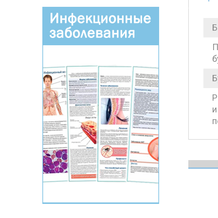
Б
П
б
Б
Р
и
п