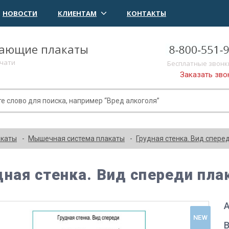
НОВОСТИ
КЛИЕНТАМ
КОНТАКТЫ
чающие плакаты
ечати
Бесплатные звонк
Заказать зво
акаты
Мышечная система плакаты
Грудная стенка. Вид спере
дная стенка. Вид спереди пл
А
NEW