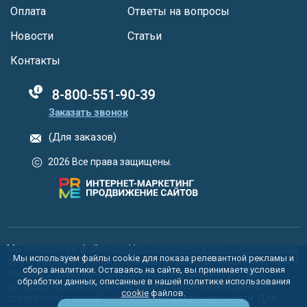
Оплата
Ответы на вопросы
Новости
Статьи
Контакты
88005555550
Заказать звонок
(Для заказов)
2026 Все права защищены.
Мы используем файлы
cookies
и
рекомендательные технологии
Мы используем файлы cookie для показа релевантной рекламы и
для улучшения функционала сайта, персонализации рекламы и
сбора аналитики. Оставаясь на сайте, вы принимаете условия
анализа статистики посещаемости. Используя сайт, вы
обработки данных, описанные в нашей политике использования
соглашаетесь на обработку ваших персональных данных в
cookie
файлов.
соответстви с нашей
политикой конфиденциальности
. Для