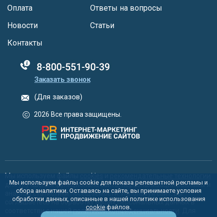
Оплата
Ответы на вопросы
Новости
Статьи
Контакты
88005555550
Заказать звонок
(Для заказов)
2026 Все права защищены.
Мы используем файлы
cookies
и
рекомендательные технологии
Мы используем файлы cookie для показа релевантной рекламы и
для улучшения функционала сайта, персонализации рекламы и
сбора аналитики. Оставаясь на сайте, вы принимаете условия
анализа статистики посещаемости. Используя сайт, вы
обработки данных, описанные в нашей политике использования
соглашаетесь на обработку ваших персональных данных в
cookie
файлов.
соответстви с нашей
политикой конфиденциальности
. Для