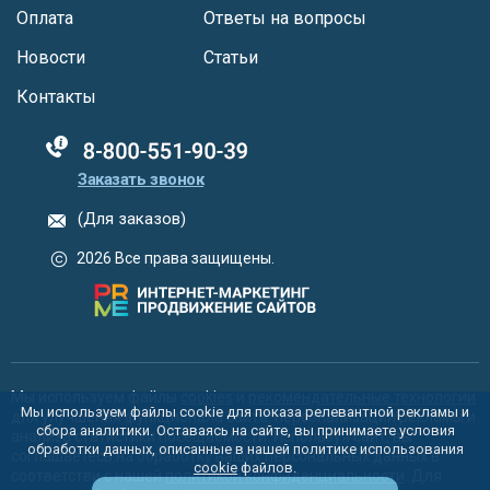
Оплата
Ответы на вопросы
Новости
Статьи
Контакты
88005555550
Заказать звонок
(Для заказов)
2026 Все права защищены.
Мы используем файлы
cookies
и
рекомендательные технологии
Мы используем файлы cookie для показа релевантной рекламы и
для улучшения функционала сайта, персонализации рекламы и
сбора аналитики. Оставаясь на сайте, вы принимаете условия
анализа статистики посещаемости. Используя сайт, вы
обработки данных, описанные в нашей политике использования
соглашаетесь на обработку ваших персональных данных в
cookie
файлов.
соответстви с нашей
политикой конфиденциальности
. Для