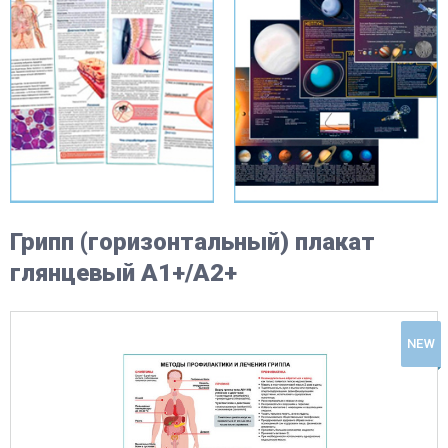
Грипп (горизонтальный) плакат
глянцевый А1+/А2+
NEW