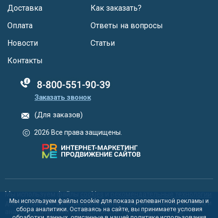
Доставка
Как заказать?
Оплата
Ответы на вопросы
Новости
Статьи
Контакты
88005555550
Заказать звонок
(Для заказов)
2026 Все права защищены.
Мы используем файлы
cookies
и
рекомендательные технологии
Мы используем файлы cookie для показа релевантной рекламы и
для улучшения функционала сайта, персонализации рекламы и
сбора аналитики. Оставаясь на сайте, вы принимаете условия
анализа статистики посещаемости. Используя сайт, вы
обработки данных, описанные в нашей политике использования