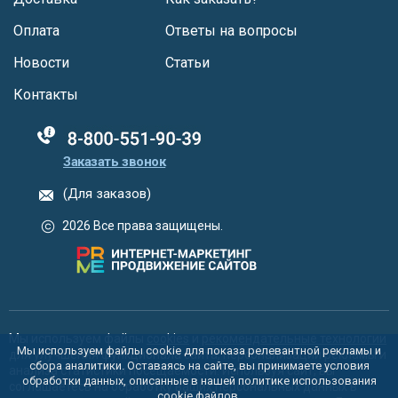
Оплата
Ответы на вопросы
Новости
Статьи
Контакты
88005555550
Заказать звонок
(Для заказов)
2026 Все права защищены.
Мы используем файлы
cookies
и
рекомендательные технологии
Мы используем файлы cookie для показа релевантной рекламы и
для улучшения функционала сайта, персонализации рекламы и
сбора аналитики. Оставаясь на сайте, вы принимаете условия
анализа статистики посещаемости. Используя сайт, вы
обработки данных, описанные в нашей политике использования
соглашаетесь на обработку ваших персональных данных в
cookie
файлов.