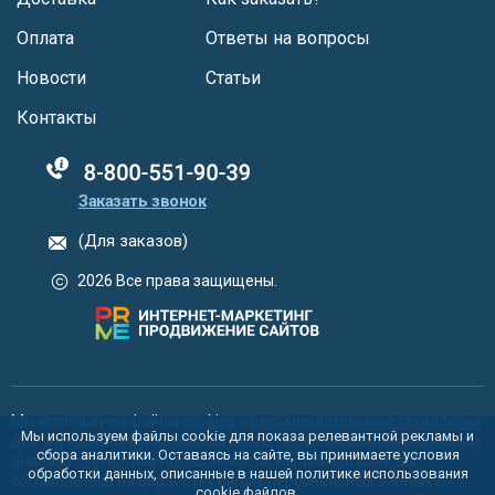
Оплата
Ответы на вопросы
Новости
Статьи
Контакты
88005555550
Заказать звонок
(Для заказов)
2026 Все права защищены.
Мы используем файлы
cookies
и
рекомендательные технологии
Мы используем файлы cookie для показа релевантной рекламы и
для улучшения функционала сайта, персонализации рекламы и
сбора аналитики. Оставаясь на сайте, вы принимаете условия
анализа статистики посещаемости. Используя сайт, вы
обработки данных, описанные в нашей политике использования
соглашаетесь на обработку ваших персональных данных в
cookie
файлов.