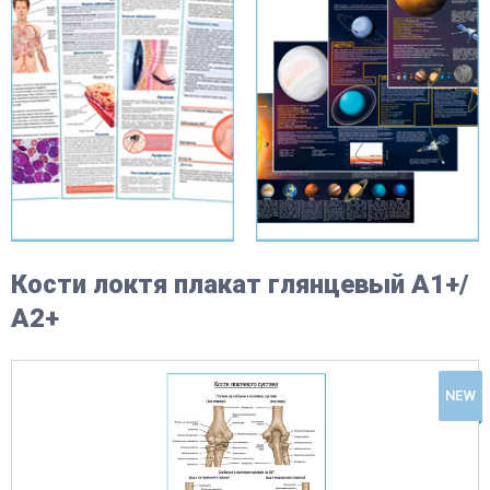
Кости локтя плакат глянцевый А1+/
А2+
NEW