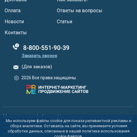
Оплата
Ответы на вопросы
Новости
Статьи
Контакты
88005555550
Заказать звонок
(Для заказов)
2026 Все права защищены.
Мы используем файлы
cookies
и
рекомендательные технологии
Мы используем файлы cookie для показа релевантной рекламы и
для улучшения функционала сайта, персонализации рекламы и
сбора аналитики. Оставаясь на сайте, вы принимаете условия
анализа статистики посещаемости. Используя сайт, вы
обработки данных, описанные в нашей политике использования
соглашаетесь на обработку ваших персональных данных в
cookie
файлов.