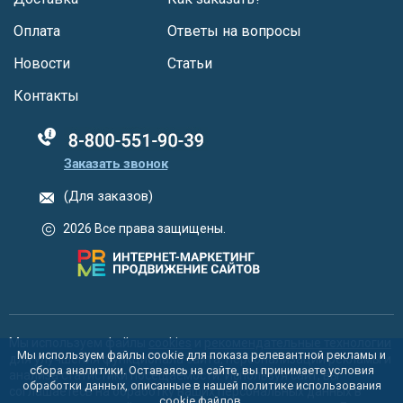
Оплата
Ответы на вопросы
Новости
Статьи
Контакты
88005555550
Заказать звонок
(Для заказов)
2026 Все права защищены.
Мы используем файлы
cookies
и
рекомендательные технологии
Мы используем файлы cookie для показа релевантной рекламы и
для улучшения функционала сайта, персонализации рекламы и
сбора аналитики. Оставаясь на сайте, вы принимаете условия
анализа статистики посещаемости. Используя сайт, вы
обработки данных, описанные в нашей политике использования
соглашаетесь на обработку ваших персональных данных в
cookie
файлов.