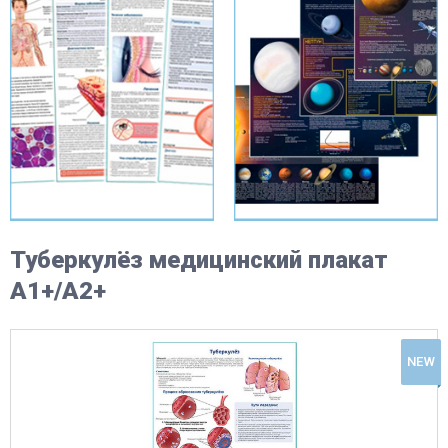
Туберкулёз медицинский плакат
А1+/A2+
NEW