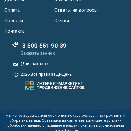
Оплата
Ответы на вопросы
Новости
Статьи
Контакты
88005555550
Заказать звонок
(Для заказов)
2026 Все права защищены.
Мы используем файлы
cookies
и
рекомендательные технологии
Мы используем файлы cookie для показа релевантной рекламы и
для улучшения функционала сайта, персонализации рекламы и
сбора аналитики. Оставаясь на сайте, вы принимаете условия
анализа статистики посещаемости. Используя сайт, вы
обработки данных, описанные в нашей политике использования
соглашаетесь на обработку ваших персональных данных в
cookie
файлов.