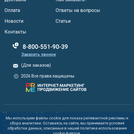
Оплата
Ответы на вопросы
Новости
Статьи
Контакты
88005555550
Заказать звонок
(Для заказов)
2026 Все права защищены.
Мы используем файлы
cookies
и
рекомендательные технологии
Мы используем файлы cookie для показа релевантной рекламы и
для улучшения функционала сайта, персонализации рекламы и
сбора аналитики. Оставаясь на сайте, вы принимаете условия
анализа статистики посещаемости. Используя сайт, вы
обработки данных, описанные в нашей политике использования
соглашаетесь на обработку ваших персональных данных в
cookie
файлов.