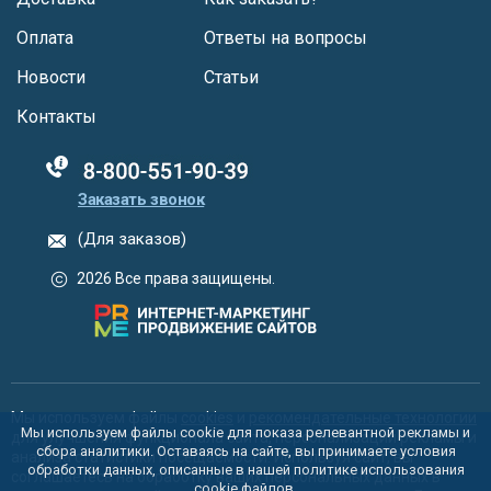
Оплата
Ответы на вопросы
Новости
Статьи
Контакты
88005555550
Заказать звонок
(Для заказов)
2026 Все права защищены.
Мы используем файлы
cookies
и
рекомендательные технологии
Мы используем файлы cookie для показа релевантной рекламы и
для улучшения функционала сайта, персонализации рекламы и
сбора аналитики. Оставаясь на сайте, вы принимаете условия
анализа статистики посещаемости. Используя сайт, вы
обработки данных, описанные в нашей политике использования
соглашаетесь на обработку ваших персональных данных в
cookie
файлов.