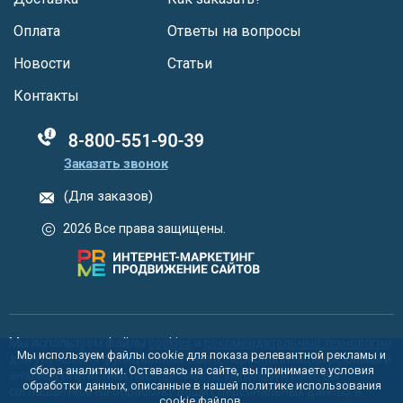
Оплата
Ответы на вопросы
Новости
Статьи
Контакты
88005555550
Заказать звонок
(Для заказов)
2026 Все права защищены.
Мы используем файлы
cookies
и
рекомендательные технологии
Мы используем файлы cookie для показа релевантной рекламы и
для улучшения функционала сайта, персонализации рекламы и
сбора аналитики. Оставаясь на сайте, вы принимаете условия
анализа статистики посещаемости. Используя сайт, вы
обработки данных, описанные в нашей политике использования
соглашаетесь на обработку ваших персональных данных в
cookie
файлов.