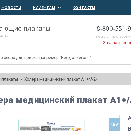
НОВОСТИ
КЛИЕНТАМ
КОНТАКТЫ
чающие плакаты
ечати
Бесплатные звонк
Заказать зво
 плакаты
Холера медицинский плакат А1+/A2+
ера медицинский плакат А1+
А
NEW