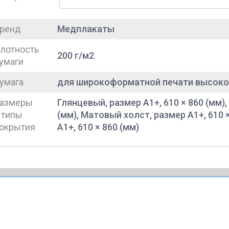
ренд
Медплакаты
лотность
200 г/м2
умаги
умага
для широкоформатной печати высоко
азмеры
Глянцевый, размер A1+, 610 × 860 (мм),
 типы
(мм), Матовый холст, размер A1+, 610 
окрытия
A1+, 610 × 860 (мм)