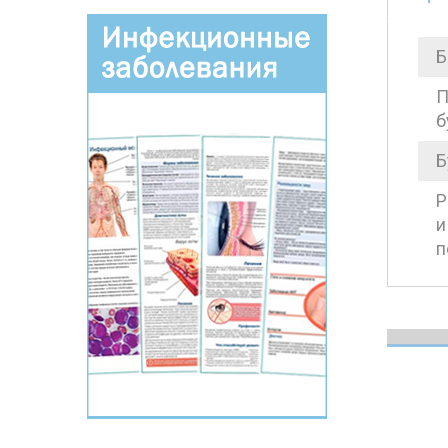
Б
П
б
Б
Р
и
п