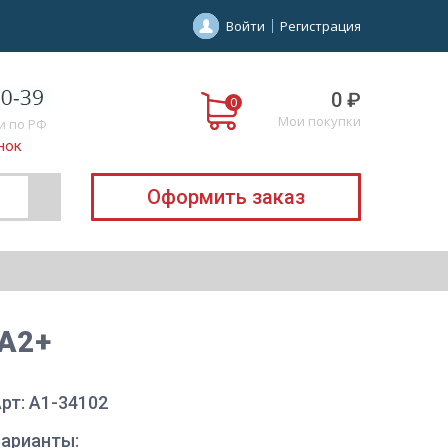
Войти
Регистрация
0 ₽
Мои покупки
и по РФ
нок
Оформить заказ
/A2+
рт: A1-34102
Варианты: