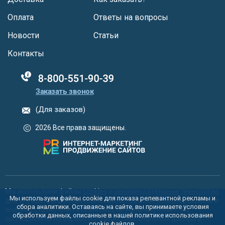
Оплата
Ответы на вопросы
Новости
Статьи
Контакты
88005555550
Заказать звонок
(Для заказов)
2026 Все права защищены.
Мы используем файлы
cookies
и
рекомендательные технологии
Мы используем файлы cookie для показа релевантной рекламы и
для улучшения функционала сайта, персонализации рекламы и
сбора аналитики. Оставаясь на сайте, вы принимаете условия
анализа статистики посещаемости. Используя сайт, вы
обработки данных, описанные в нашей политике использования
соглашаетесь на обработку ваших персональных данных в
cookie
файлов.