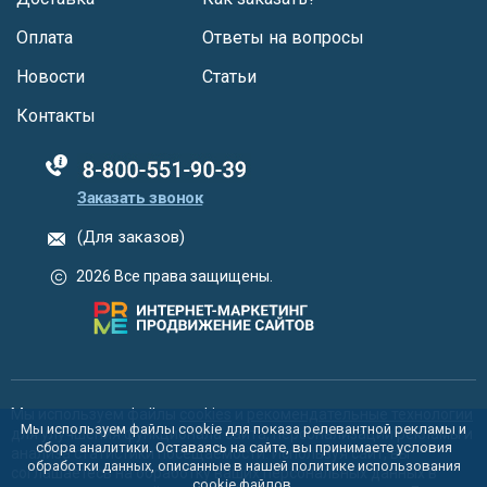
Оплата
Ответы на вопросы
Новости
Статьи
Контакты
88005555550
Заказать звонок
(Для заказов)
2026 Все права защищены.
Мы используем файлы
cookies
и
рекомендательные технологии
Мы используем файлы cookie для показа релевантной рекламы и
для улучшения функционала сайта, персонализации рекламы и
сбора аналитики. Оставаясь на сайте, вы принимаете условия
анализа статистики посещаемости. Используя сайт, вы
обработки данных, описанные в нашей политике использования
соглашаетесь на обработку ваших персональных данных в
cookie
файлов.