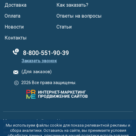
Доставка
Как заказать?
Оплата
Ответы на вопросы
Новости
Статьи
Контакты
88005555550
Заказать звонок
(Для заказов)
2026 Все права защищены.
Мы используем файлы
cookies
и
рекомендательные технологии
Мы используем файлы cookie для показа релевантной рекламы и
для улучшения функционала сайта, персонализации рекламы и
сбора аналитики. Оставаясь на сайте, вы принимаете условия
анализа статистики посещаемости. Используя сайт, вы
обработки данных, описанные в нашей политике использования