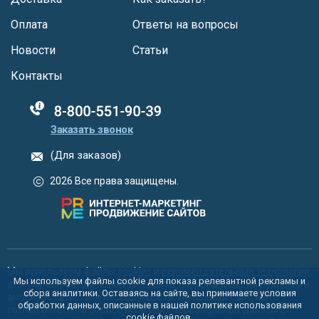
Оплата
Ответы на вопросы
Новости
Статьи
Контакты
88005555550
Заказать звонок
(Для заказов)
2026 Все права защищены.
Мы используем файлы
cookies
и
рекомендательные технологии
Мы используем файлы cookie для показа релевантной рекламы и
для улучшения функционала сайта, персонализации рекламы и
сбора аналитики. Оставаясь на сайте, вы принимаете условия
анализа статистики посещаемости. Используя сайт, вы
обработки данных, описанные в нашей политике использования
соглашаетесь на обработку ваших персональных данных в
cookie
файлов.