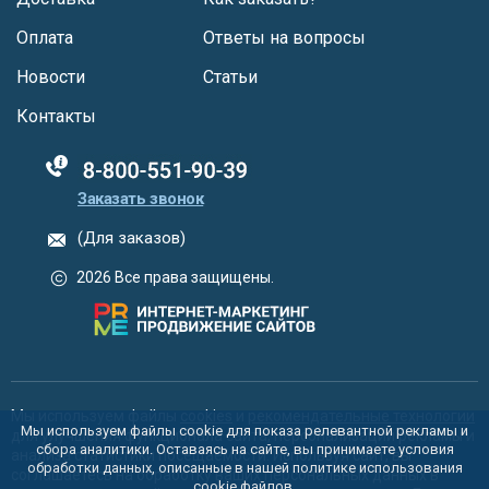
Оплата
Ответы на вопросы
Новости
Статьи
Контакты
88005555550
Заказать звонок
(Для заказов)
2026 Все права защищены.
Мы используем файлы
cookies
и
рекомендательные технологии
Мы используем файлы cookie для показа релевантной рекламы и
для улучшения функционала сайта, персонализации рекламы и
сбора аналитики. Оставаясь на сайте, вы принимаете условия
анализа статистики посещаемости. Используя сайт, вы
обработки данных, описанные в нашей политике использования
соглашаетесь на обработку ваших персональных данных в
cookie
файлов.