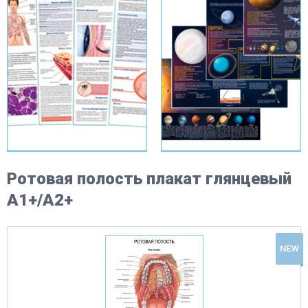
Ротовая полость плакат глянцевый
А1+/А2+
NEW