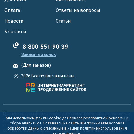
Оплата
Ответы на вопросы
Новости
Статьи
Контакты
88005555550
Заказать звонок
(Для заказов)
2026 Все права защищены.
Мы используем файлы
cookies
и
рекомендательные технологии
Мы используем файлы cookie для показа релевантной рекламы и
для улучшения функционала сайта, персонализации рекламы и
сбора аналитики. Оставаясь на сайте, вы принимаете условия
анализа статистики посещаемости. Используя сайт, вы
обработки данных, описанные в нашей политике использования
соглашаетесь на обработку ваших персональных данных в
cookie
файлов.