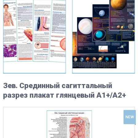
Зев. Срединный сагиттальный
разрез плакат глянцевый А1+/А2+
NEW