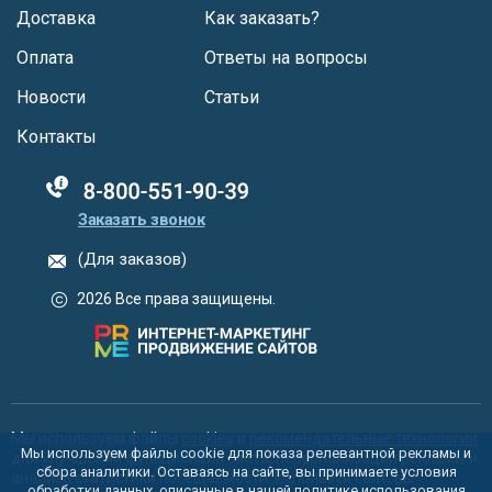
Доставка
Как заказать?
Оплата
Ответы на вопросы
Новости
Статьи
Контакты
88005555550
Заказать звонок
(Для заказов)
2026 Все права защищены.
Мы используем файлы
cookies
и
рекомендательные технологии
Мы используем файлы cookie для показа релевантной рекламы и
для улучшения функционала сайта, персонализации рекламы и
сбора аналитики. Оставаясь на сайте, вы принимаете условия
анализа статистики посещаемости. Используя сайт, вы
обработки данных, описанные в нашей политике использования