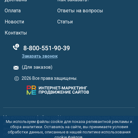
Оплата
Ответы на вопросы
Новости
Статьи
Контакты
88005555550
Заказать звонок
(Для заказов)
2026 Все права защищены.
Мы используем файлы
cookies
и
рекомендательные технологии
Мы используем файлы cookie для показа релевантной рекламы и
для улучшения функционала сайта, персонализации рекламы и
сбора аналитики. Оставаясь на сайте, вы принимаете условия
анализа статистики посещаемости. Используя сайт, вы
обработки данных, описанные в нашей политике использования
соглашаетесь на обработку ваших персональных данных в
cookie
файлов.