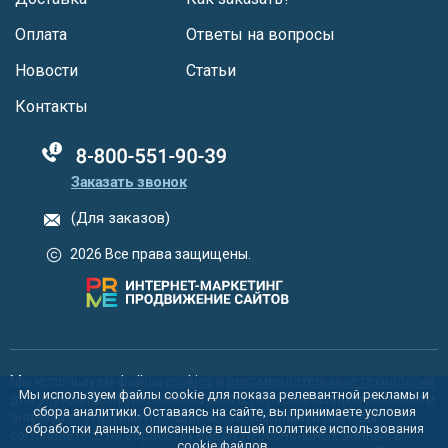
Оплата
Ответы на вопросы
Новости
Статьи
Контакты
88005555550
Заказать звонок
(Для заказов)
2026 Все права защищены.
Мы используем файлы
cookies
и
рекомендательные технологии
Мы используем файлы cookie для показа релевантной рекламы и
для улучшения функционала сайта, персонализации рекламы и
сбора аналитики. Оставаясь на сайте, вы принимаете условия
анализа статистики посещаемости. Используя сайт, вы
обработки данных, описанные в нашей политике использования
соглашаетесь на обработку ваших персональных данных в
cookie
файлов.