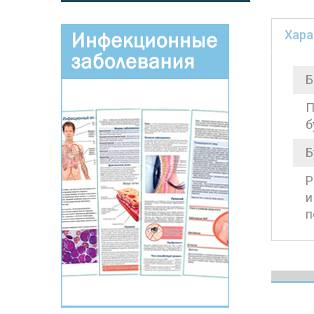
Хара
Б
П
б
Б
Р
и
п