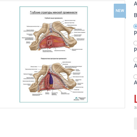
А
NEW
з