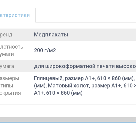
ктеристики
ренд
Медплакаты
лотность
200 г/м2
умаги
умага
для широкоформатной печати высоко
азмеры
Глянцевый, размер A1+, 610 × 860 (мм),
 типы
(мм), Матовый холст, размер A1+, 610 
окрытия
A1+, 610 × 860 (мм)