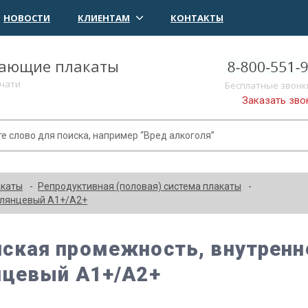
НОВОСТИ
КЛИЕНТАМ
КОНТАКТЫ
чающие плакаты
ечати
Бесплатные звонк
Заказать зво
акаты
Репродуктивная (половая) система плакаты
глянцевый А1+/А2+
ская промежность, внутренне
нцевый А1+/А2+