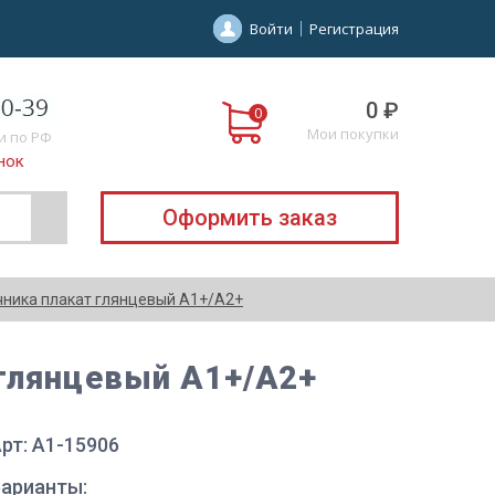
Войти
Регистрация
0 ₽
Мои покупки
и по РФ
нок
Оформить заказ
чника плакат глянцевый А1+/А2+
глянцевый А1+/А2+
рт: A1-15906
Варианты: