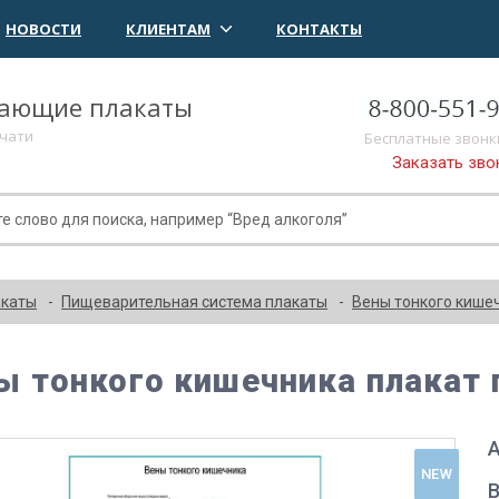
НОВОСТИ
КЛИЕНТАМ
КОНТАКТЫ
чающие плакаты
ечати
Бесплатные звонк
Заказать зво
акаты
Пищеварительная система плакаты
Вены тонкого кише
ы тонкого кишечника плакат 
А
NEW