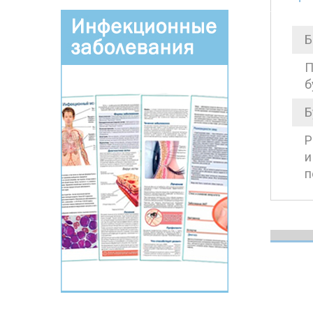
Б
П
б
Б
Р
и
п