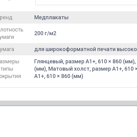
ренд
Медплакаты
лотность
200 г/м2
умаги
умага
для широкоформатной печати высоко
азмеры
Глянцевый, размер A1+, 610 × 860 (мм),
 типы
(мм), Матовый холст, размер A1+, 610 
окрытия
A1+, 610 × 860 (мм)