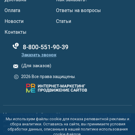
Оплата
Ответы на вопросы
Новости
Статьи
Контакты
88005555550
Заказать звонок
(Для заказов)
2026 Все права защищены.
Мы используем файлы
cookies
и
рекомендательные технологии
Мы используем файлы cookie для показа релевантной рекламы и
для улучшения функционала сайта, персонализации рекламы и
сбора аналитики. Оставаясь на сайте, вы принимаете условия
анализа статистики посещаемости. Используя сайт, вы
обработки данных, описанные в нашей политике использования
соглашаетесь на обработку ваших персональных данных в
cookie
файлов.