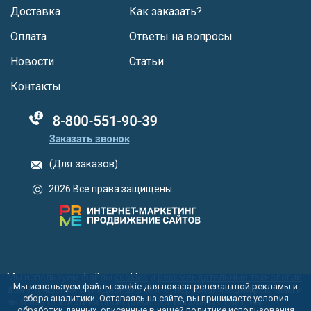
Доставка
Как заказать?
Оплата
Ответы на вопросы
Новости
Статьи
Контакты
88005555550
Заказать звонок
(Для заказов)
2026 Все права защищены.
Мы используем файлы
cookies
и
рекомендательные технологии
Мы используем файлы cookie для показа релевантной рекламы и
для улучшения функционала сайта, персонализации рекламы и
сбора аналитики. Оставаясь на сайте, вы принимаете условия
анализа статистики посещаемости. Используя сайт, вы
обработки данных, описанные в нашей политике использования