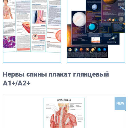
Нервы спины плакат глянцевый
А1+/А2+
NEW