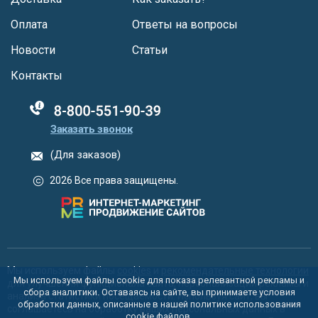
Оплата
Ответы на вопросы
Новости
Статьи
Контакты
88005555550
Заказать звонок
(Для заказов)
2026 Все права защищены.
Мы используем файлы
cookies
и
рекомендательные технологии
Мы используем файлы cookie для показа релевантной рекламы и
для улучшения функционала сайта, персонализации рекламы и
сбора аналитики. Оставаясь на сайте, вы принимаете условия
анализа статистики посещаемости. Используя сайт, вы
обработки данных, описанные в нашей политике использования
соглашаетесь на обработку ваших персональных данных в
cookie
файлов.