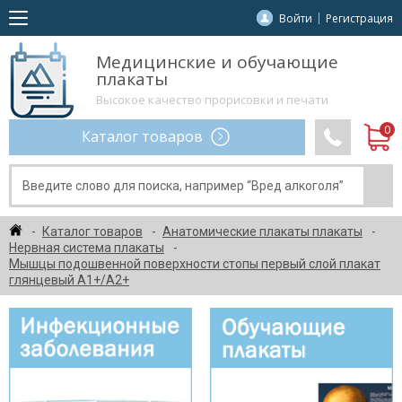
Войти
Регистрация
Медицинские и обучающие
плакаты
Высокое качество прорисовки и печати
Каталог товаров
Каталог товаров
Анатомические плакаты плакаты
Нервная система плакаты
Мышцы подошвенной поверхности стопы первый слой плакат
глянцевый А1+/А2+