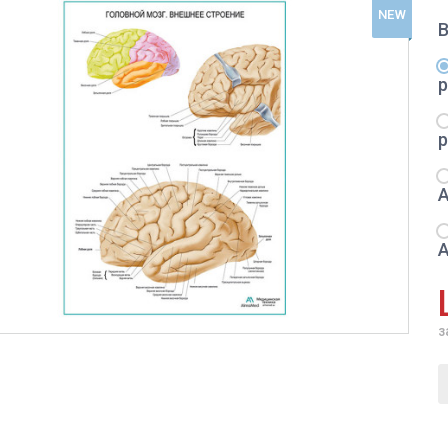
NEW
з