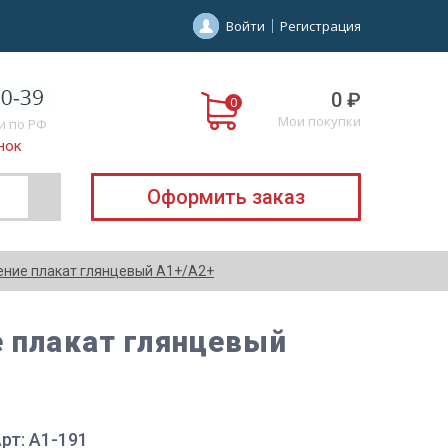
Войти
Регистрация
0 ₽
Мои покупки
и по РФ
нок
Оформить заказ
оение плакат глянцевый А1+/А2+
е плакат глянцевый
рт: A1-191