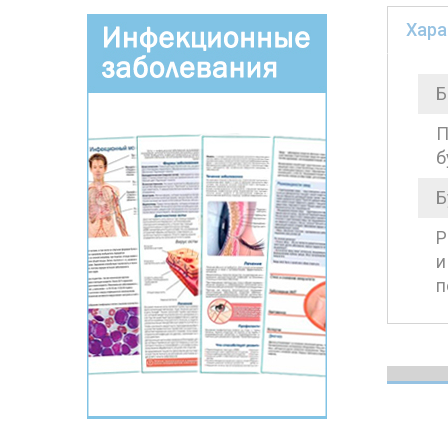
Хара
Б
П
б
Б
Р
и
п