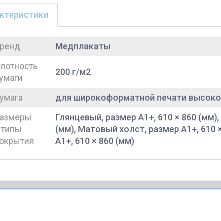
ктеристики
ренд
Медплакаты
лотность
200 г/м2
умаги
умага
для широкоформатной печати высоко
азмеры
Глянцевый, размер A1+, 610 × 860 (мм),
 типы
(мм), Матовый холст, размер A1+, 610 
окрытия
A1+, 610 × 860 (мм)