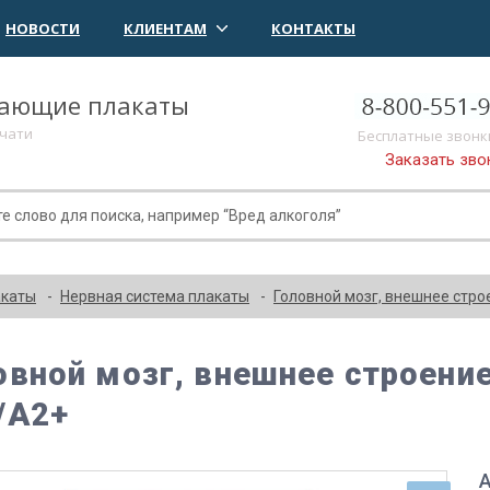
НОВОСТИ
КЛИЕНТАМ
КОНТАКТЫ
чающие плакаты
ечати
Бесплатные звонк
Заказать зво
акаты
Нервная система плакаты
Головной мозг, внешнее стр
овной мозг, внешнее строени
/А2+
А